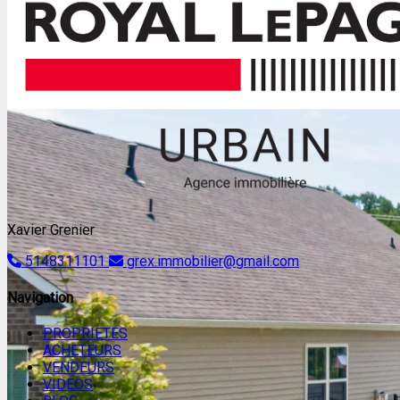
Xavier Grenier
5148311101
grex.immobilier@gmail.com
Navigation
PROPRIETES
ACHETEURS
VENDEURS
VIDEOS