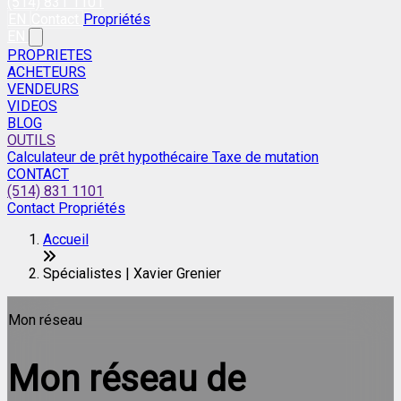
(514) 831 1101
EN
Contact
Propriétés
EN
PROPRIETES
ACHETEURS
VENDEURS
VIDEOS
BLOG
OUTILS
Calculateur de prêt hypothécaire
Taxe de mutation
CONTACT
(514) 831 1101
Contact
Propriétés
Accueil
Spécialistes | Xavier Grenier
Mon réseau
Mon réseau de