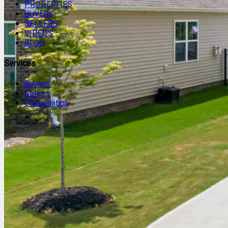
PROPERTIES
BUYERS
SELLERS
VIDEOS
BLOG
Services
Buyers
Sellers
Consultation