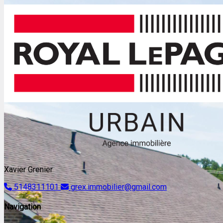
Xavier Grenier
5148311101
grex.immobilier@gmail.com
Navigation