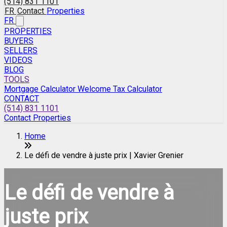
(514) 831 1101
FR
Contact
Properties
FR
PROPERTIES
BUYERS
SELLERS
VIDEOS
BLOG
TOOLS
Mortgage Calculator
Welcome Tax Calculator
CONTACT
(514) 831 1101
Contact
Properties
Home
Le défi de vendre à juste prix | Xavier Grenier
Le défi de vendre à
juste prix